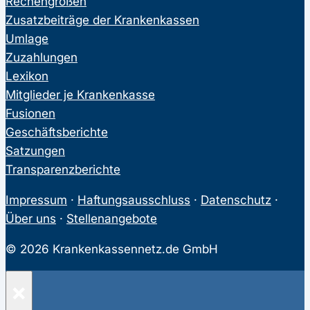
Rechengrößen
Zusatzbeiträge der Krankenkassen
Umlage
Zuzahlungen
Lexikon
Mitglieder je Krankenkasse
Fusionen
Geschäftsberichte
Satzungen
Transparenzberichte
Impressum
·
Haftungsausschluss
·
Datenschutz
·
Über uns
·
Stellenangebote
© 2026 Krankenkassennetz.de GmbH
×