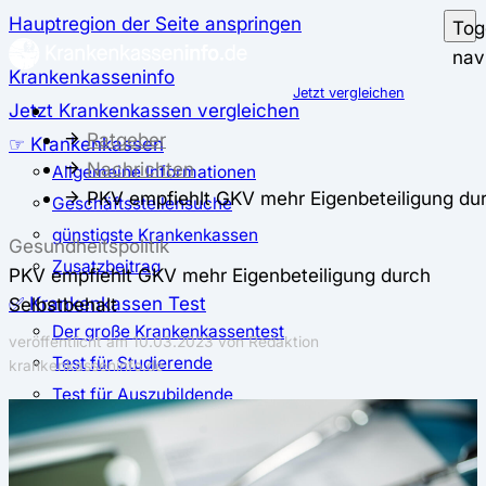
Hauptregion der Seite anspringen
Tog
nav
Krankenkasseninfo
Jetzt vergleichen
Jetzt Krankenkassen vergleichen
Ratgeber
☞ Krankenkassen
Nachrichten
Allgemeine Informationen
PKV empfiehlt GKV mehr Eigenbeteiligung dur
Geschäftsstellensuche
günstigste Krankenkassen
Gesundheitspolitik
Zusatzbeitrag
PKV empfiehlt GKV mehr Eigenbeteiligung durch
✅ Krankenkassen Test
Selbstbehalt
Der große Krankenkassentest
veröffentlicht am
10.03.2023
von Redaktion
Test für Studierende
krankenkasseninfo.de
Test für Auszubildende
Test für Schwangere und junge Eltern
Test für Selbstständige