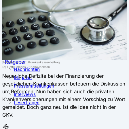
⚖️ Vergleich & Rechner
Krankenkassenvergleich
Krankenkassenrechner
↔ Wechsel
Krankenkassenwechsel
Kündigung
Musterkündigung
ℹ Ratgeber
Selbstbehalt beim Krankenkassenbeitrag
(c) Getty Images / BrianAJackson
Nachrichten
Neuerliche Defizite bei der Finanzierung der
Magazin
gesetzlichen Krankenkassen befeuern die Diskussion
Pressemitteilungen
um Reformen. Nun haben sich auch die privaten
Interviews
Krankenversicherungen mit einem Vorschlag zu Wort
Leserfragen
gemeldet. Doch ganz neu ist die Idee nicht in der
GKV.