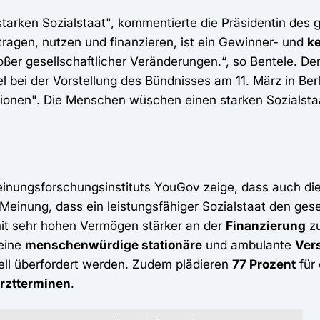
starken Sozialstaat", kommentierte die Präsidentin des
tragen, nutzen und finanzieren, ist ein Gewinner- und
k
ßer gesellschaftlicher Veränderungen.“, so Bentele. Der 
 bei der Vorstellung des Bündnisses am 11. März in Berli
ionen". Die Menschen wüschen einen starken Sozialstaat, 
nungsforschungsinstituts YouGov zeige, dass auch die 
 Meinung, dass ein leistungsfähiger Sozialstaat den ge
it sehr hohen Vermögen stärker an der
Finanzierung
zu
 eine
menschenwürdige stationäre
und ambulante
Ver
iell überfordert werden. Zudem plädieren
77 Prozent
für
rztterminen
.