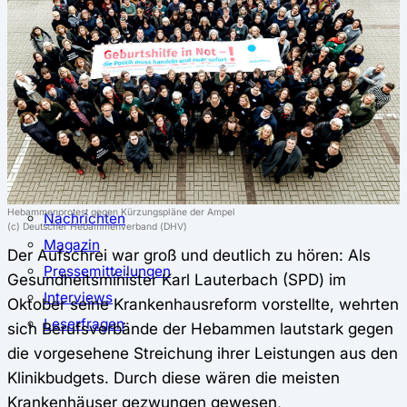
⚖️ Vergleich & Rechner
Krankenkassenvergleich
Krankenkassenrechner
↔ Wechsel
Krankenkassenwechsel
Kündigung
Musterkündigung
ℹ Ratgeber
Hebammenprotest gegen Kürzungspläne der Ampel
Nachrichten
(c) Deutscher Hebammenverband (DHV)
Magazin
Der Aufschrei war groß und deutlich zu hören: Als
Pressemitteilungen
Gesundheitsminister Karl Lauterbach (SPD) im
Interviews
Oktober seine Krankenhausreform vorstellte, wehrten
Leserfragen
sich Berufsverbände der Hebammen lautstark gegen
die vorgesehene Streichung ihrer Leistungen aus den
Klinikbudgets. Durch diese wären die meisten
Krankenhäuser gezwungen gewesen,