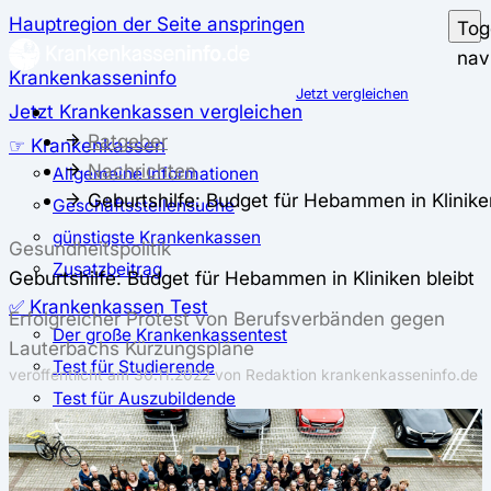
Hauptregion der Seite anspringen
Tog
nav
Krankenkasseninfo
Jetzt vergleichen
Jetzt Krankenkassen vergleichen
Ratgeber
☞ Krankenkassen
Nachrichten
Allgemeine Informationen
Geburtshilfe: Budget für Hebammen in Kliniken
Geschäftsstellensuche
günstigste Krankenkassen
Gesundheitspolitik
Zusatzbeitrag
Geburtshilfe: Budget für Hebammen in Kliniken bleibt
✅ Krankenkassen Test
Erfolgreicher Protest von Berufsverbänden gegen
Der große Krankenkassentest
Lauterbachs Kürzungspläne
Test für Studierende
veröffentlicht am
30.11.2022
von Redaktion krankenkasseninfo.de
Test für Auszubildende
Test für Schwangere und junge Eltern
Test für Selbstständige