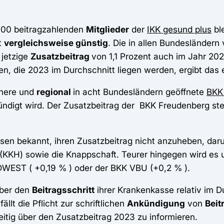
000 beitragzahlenden
Mitglieder
der
IKK gesund plus
ble
t
vergleichsweise günstig
. Die in allen Bundesländern 
 jetzige
Zusatzbeitrag
von 1,1 Prozent auch im Jahr 20
n, die 2023 im Durchschnitt liegen werden, ergibt das e
inere und
regional
in acht Bundesländern geöffnete
BKK
digt wird. Der Zusatzbeitrag der BKK Freudenberg stei
en bekannt, ihren Zusatzbeitrag nicht anzuheben, daru
KKH) sowie die Knappschaft. Teurer hingegen wird es u
RDWEST ( +0,19 % ) oder der BKK VBU (+0,2 % ).
über den
Beitragsschritt
ihrer Krankenkasse relativ im 
lt die Pflicht zur schriftlichen
Ankündigung
von
Bei
eitig über den Zusatzbeitrag 2023 zu informieren.