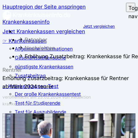
Hauptregion der Seite anspringen
Tog
nav
Krankenkasseninfo
Jetzt vergleichen
Jetzt Krankenkassen vergleichen
Ratgeber
☞ Krankenkassen
Nachrichten
Allgemeine Informationen
Erhöhung Zusatzbeitrag: Krankenkasse für Re
Geschäftsstellensuche
günstigste Krankenkassen
Rentner
Zusatzbeitrag
Erhöhung Zusatzbeitrag: Krankenkasse für Rentner
✅ Krankenkassen Test
ab März 2024 teurer
Der große Krankenkassentest
veröffentlicht am
23.02.2024
von Redaktion
Test für Studierende
krankenkasseninfo.de
Test für Auszubildende
Test für Schwangere und junge Eltern
Test für Selbstständige