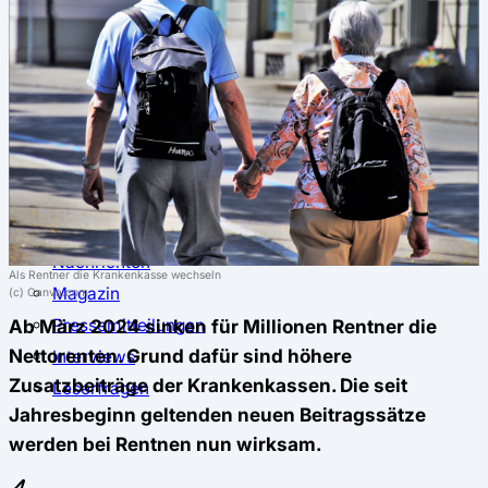
⚖️ Vergleich & Rechner
Krankenkassenvergleich
Krankenkassenrechner
↔ Wechsel
Krankenkassenwechsel
Kündigung
Musterkündigung
ℹ Ratgeber
Nachrichten
Als Rentner die Krankenkasse wechseln
Magazin
(c) Canva.com
Pressemitteilungen
Ab März 2024 sinken für Millionen Rentner die
Nettorenten. Grund dafür sind höhere
Interviews
Zusatzbeiträge der Krankenkassen. Die seit
Leserfragen
Jahresbeginn geltenden neuen Beitragssätze
werden bei Rentnen nun wirksam.