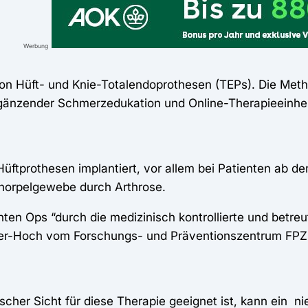
Werbung
von Hüft- und Knie-Totalendoprothesen (TEPs). Die Meth
gänzender Schmerzedukation und Online-Therapieeinhei
üftprothesen implantiert, vor allem bei Patienten ab d
 Knorpelgewebe durch Arthrose.
en Ops “durch die medizinisch kontrollierte und betre
cker-Hoch vom Forschungs- und Präventionszentrum FP
ischer Sicht für diese Therapie geeignet ist, kann ein n