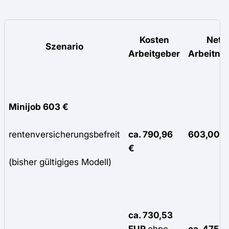
Kosten
Nett
Szenario
Arbeitgeber
Arbeitne
Minijob 603 €
rentenversicherungs
befreit
ca. 790,96
603,00 €
€
(b
isher gültig
iges Modell)
ca. 730,53
EUR
ohne
ca. 475,4