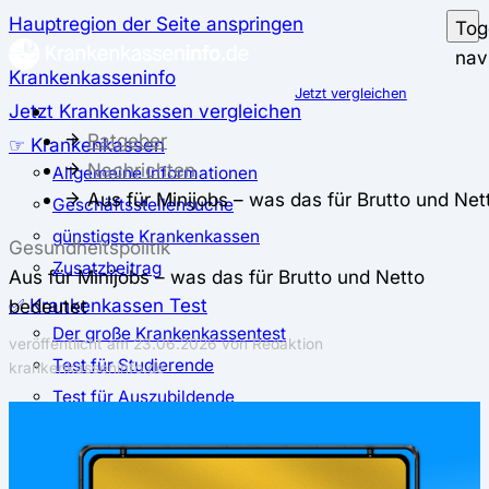
Hauptregion der Seite anspringen
Tog
nav
Krankenkasseninfo
Jetzt vergleichen
Jetzt Krankenkassen vergleichen
Ratgeber
☞ Krankenkassen
Nachrichten
Allgemeine Informationen
Aus für Minijobs – was das für Brutto und Ne
Geschäftsstellensuche
günstigste Krankenkassen
Gesundheitspolitik
Zusatzbeitrag
Aus für Minijobs – was das für Brutto und Netto
✅ Krankenkassen Test
bedeutet
Der große Krankenkassentest
veröffentlicht am
23.06.2026
von Redaktion
Test für Studierende
krankenkasseninfo.de
Test für Auszubildende
Test für Schwangere und junge Eltern
Test für Selbstständige