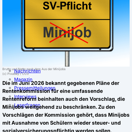
⚖️ Vergleich & Rechner
Krankenkassenvergleich
Krankenkassenrechner
↔ Wechsel
Krankenkassenwechsel
Kündigung
Musterkündigung
ℹ Ratgeber
Brutto und Netto nach dem Aus der Minijobs
Nachrichten
(c) Pixabay / CC0
Magazin
Die im Juni 2026 bekannt gegebenen Pläne der
Pressemitteilungen
Rentenkommission für eine umfassende
Interviews
Rentenreform beinhalten auch den Vorschlag, die
Leserfragen
Minijobs weitgehend zu beschränken. Zu den
Vorschlägen der Kommission gehört, dass Minijobs
mit Ausnahme von Schülern wieder steuer- und
sozialversicherungspflichtig werden sollen.