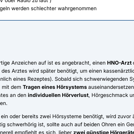
 oder Radio zu laut )
ingeln werden schlechter wahrgenommen
rtige Anzeichen auf ist es angebracht, einen
HNO-Arzt
 des Arztes wird später benötigt, um einen kassenärztl
hnlich eines Rezeptes). Sobald sich schwerwiegenden S
m mit dem
Tragen eines Hörsystems
auseinandersetzen.
ätes an den
individuellen Hörverlust
, Hörgeschmack u
en.
ein oder bereits zwei Hörsysteme benötigt, wird zuvor ä
tig schwerhörig ist, sollte auch auf beiden Ohren ein Ge
erell empfiehlt es sich, lieber
zwei günstige Hörgerät