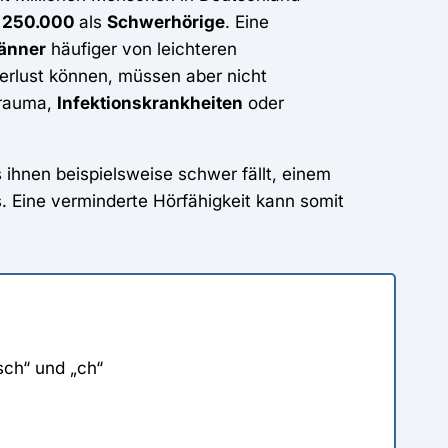
s
250.000
als
Schwerhörige
. Eine
änner
häufiger von leichteren
erlust können, müssen aber nicht
trauma,
Infektionskrankheiten
oder
 ihnen beispielsweise schwer fällt, einem
 Eine verminderte Hörfähigkeit kann somit
sch“ und „ch“