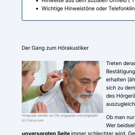
Hinweise aus dem sozialen Umfeld ( TV
Wichtige Hinweistöne oder Telefonkl
Der Gang zum Hörakustiker
Treten dera
Bestätigung
erhalten (ä
sich zu de
des Hörger
auszugleich
Hörgeräte werden am Ohr angepasst und eingestellt
Ob man nur 
(c) Canva.com
Wer beidsei
unversorgten Seite
immer schlechter wird. Gen