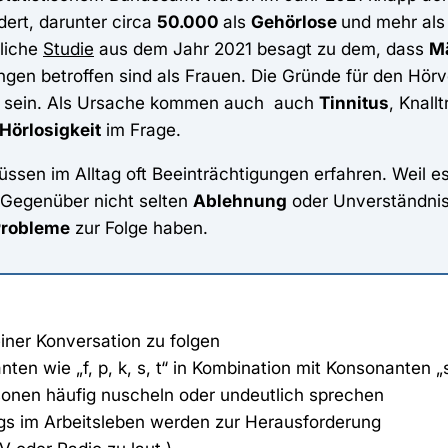
ert, darunter circa
50.000
als
Gehörlose
und mehr al
liche
Studie
aus dem Jahr 2021 besagt zu dem, dass
M
gen betroffen sind als Frauen. Die Gründe für den Hörv
gt sein. Als Ursache kommen auch auch
Tinnitus
, Knall
Hörlosigkeit
im Frage.
ssen im Alltag oft Beeinträchtigungen erfahren. Weil es
m Gegenüber nicht selten
Ablehnung
oder Unverständnis.
Probleme
zur Folge haben.
iner Konversation zu folgen
en wie „f, p, k, s, t“ in Kombination mit Konsonanten „
onen häufig nuscheln oder undeutlich sprechen
s im Arbeitsleben werden zur Herausforderung