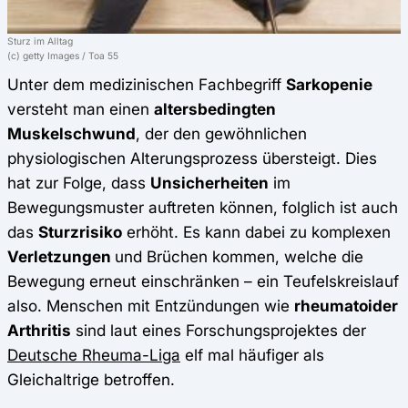
Sturz im Alltag
(c) getty Images / Toa 55
Unter dem medizinischen Fachbegriff
Sarkopenie
versteht man einen
altersbedingten
Muskelschwund
, der den gewöhnlichen
physiologischen Alterungsprozess übersteigt. Dies
hat zur Folge, dass
Unsicherheiten
im
Bewegungsmuster auftreten können, folglich ist auch
das
Sturzrisiko
erhöht. Es kann dabei zu komplexen
Verletzungen
und Brüchen kommen, welche die
Bewegung erneut einschränken – ein Teufelskreislauf
also. Menschen mit Entzündungen wie
rheumatoider
Arthritis
sind laut eines Forschungsprojektes der
Deutsche Rheuma-Liga
elf mal häufiger als
Gleichaltrige betroffen.