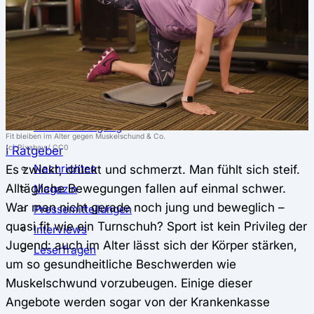
⚖️ Vergleich & Rechner
Krankenkassenvergleich
Krankenkassenrechner
↔ Wechsel
Krankenkassenwechsel
Kündigung
Musterkündigung
Fit bleiben im Alter gegen Muskelschund & Co.
ℹ Ratgeber
(c) Pixabay / CC0
Nachrichten
Es zwickt, drückt und schmerzt. Man fühlt sich steif.
Alltägliche Bewegungen fallen auf einmal schwer.
Magazin
War man nicht gerade noch jung und beweglich –
Pressemitteilungen
quasi fit wie ein Turnschuh? Sport ist kein Privileg der
Interviews
Jugend: auch im Alter lässt sich der Körper stärken,
Leserfragen
um so gesundheitliche Beschwerden wie
Muskelschwund vorzubeugen. Einige dieser
Angebote werden sogar von der Krankenkasse