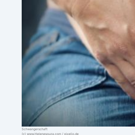
Schwangerschaft
(c) www.Helenesouza.com / pixelio.de