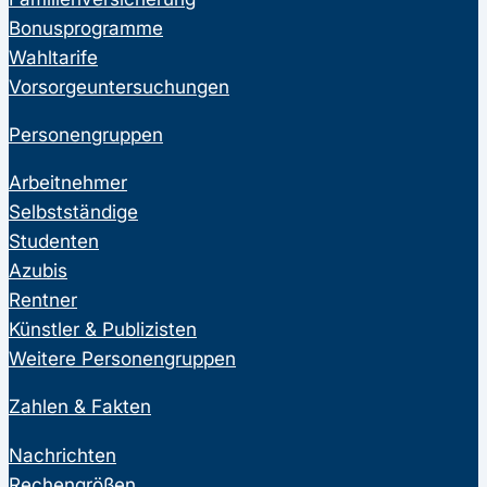
Bonusprogramme
Wahltarife
Vorsorgeuntersuchungen
Personengruppen
Arbeitnehmer
Selbstständige
Studenten
Azubis
Rentner
Künstler & Publizisten
Weitere Personengruppen
Zahlen & Fakten
Nachrichten
Rechengrößen