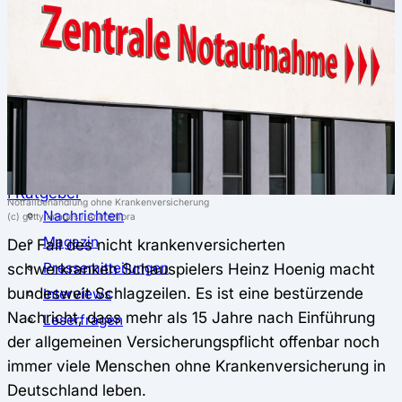
⚖️ Vergleich & Rechner
Krankenkassenvergleich
Krankenkassenrechner
↔ Wechsel
Krankenkassenwechsel
Kündigung
Musterkündigung
ℹ Ratgeber
Notfallbehandlung ohne Krankenversicherung
Nachrichten
(c) getty Images / Animaflora
Magazin
Der Fall des nicht krankenversicherten
schwerkranken Schauspielers Heinz Hoenig macht
Pressemitteilungen
bundesweit Schlagzeilen. Es ist eine bestürzende
Interviews
Nachricht, dass mehr als 15 Jahre nach Einführung
Leserfragen
der allgemeinen Versicherungspflicht offenbar noch
immer viele Menschen ohne Krankenversicherung in
Deutschland leben.