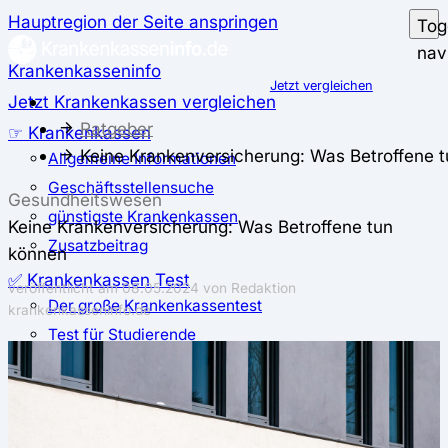
Hauptregion der Seite anspringen
Tog
nav
Krankenkasseninfo
Jetzt vergleichen
Jetzt Krankenkassen vergleichen
Ratgeber
☞ Krankenkassen
Keine Krankenversicherung: Was Betroffene 
Allgemeine Informationen
Geschäftsstellensuche
Gesundheitswesen
günstigste Krankenkassen
Keine Krankenversicherung: Was Betroffene tun
Zusatzbeitrag
können
✅ Krankenkassen Test
veröffentlicht am
08.05.2024
von Redaktion
Der große Krankenkassentest
krankenkasseninfo.de
Test für Studierende
Test für Auszubildende
Test für Schwangere und junge Eltern
Test für Selbstständige