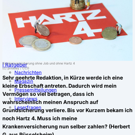
⚖️ Vergleich & Rechner
Krankenkassenvergleich
Krankenkassenrechner
↔ Wechsel
Krankenkassenwechsel
Kündigung
Musterkündigung
Krankenversicherung ohne Job und ohne Hartz 4
ℹ Ratgeber
(c) pixabay / CC0
Nachrichten
Sehr geehrte Redaktion, in Kürze werde ich eine
Magazin
kleine Erbschaft antreten. Dadurch wird mein
Pressemitteilungen
Vermögen so viel betragen, dass ich
Interviews
wahrscheinlich meinen Anspruch auf
Leserfragen
Grundsicherung verliere. Bis vor Kurzem bekam ich
noch Hartz 4. Muss ich meine
Krankenversicherung nun selber zahlen? (Herbert
G. aus Rüsselsheim)