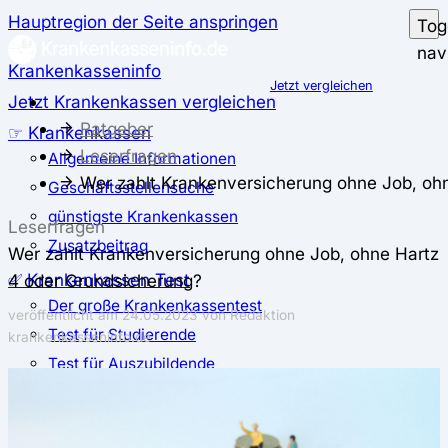
Hauptregion der Seite anspringen
Tog
nav
Krankenkasseninfo
Jetzt vergleichen
Jetzt Krankenkassen vergleichen
Ratgeber
☞ Krankenkassen
Leserfragen
Allgemeine Informationen
Wer zahlt Krankenversicherung ohne Job, oh
Geschäftsstellensuche
günstigste Krankenkassen
Leserfragen
Zusatzbeitrag
Wer zahlt Krankenversicherung ohne Job, ohne Hartz
✅ Krankenkassen Test
4 oder Grundsicherung?
Der große Krankenkassentest
veröffentlicht am
24.05.2023
von Redaktion
Test für Studierende
krankenkasseninfo.de
Test für Auszubildende
Test für Schwangere und junge Eltern
Test für Selbstständige