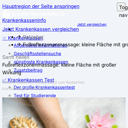
Hauptregion der Seite anspringen
Tog
nav
Krankenkasseninfo
Jetzt vergleichen
Jetzt Krankenkassen vergleichen
Ratgeber
☞ Krankenkassen
Fußreflexzonenmassage: kleine Fläche mit gr
Allgemeine Informationen
Geschäftsstellensuche
Sanft heilen
günstigste Krankenkassen
Fußreflexzonenmassage: kleine Fläche mit großer
Zusatzbeitrag
Wirkung
✅ Krankenkassen Test
veröffentlicht am
04.03.2022
von Redaktion
Der große Krankenkassentest
krankenkasseninfo.de
Test für Studierende
Test für Auszubildende
Test für Schwangere und junge Eltern
Test für Selbstständige