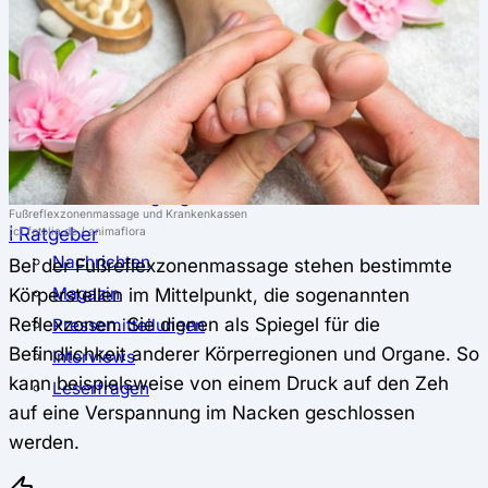
⚖️ Vergleich & Rechner
Krankenkassenvergleich
Krankenkassenrechner
↔ Wechsel
Krankenkassenwechsel
Kündigung
Musterkündigung
Fußreflexzonenmassage und Krankenkassen
ℹ Ratgeber
(c) fotolia.de / animaflora
Nachrichten
Bei der Fußreflexzonenmassage stehen bestimmte
Körperstellen im Mittelpunkt, die sogenannten
Magazin
Reflexzonen. Sie dienen als Spiegel für die
Pressemitteilungen
Befindlichkeit anderer Körperregionen und Organe. So
Interviews
kann beispielsweise von einem Druck auf den Zeh
Leserfragen
auf eine Verspannung im Nacken geschlossen
werden.