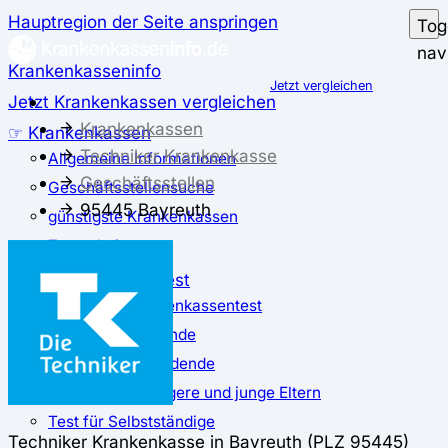
Hauptregion der Seite anspringen
Tog
nav
Krankenkasseninfo
Jetzt vergleichen
Jetzt Krankenkassen vergleichen
Krankenkassen
☞ Krankenkassen
Techniker Krankenkasse
Allgemeine Informationen
Geschäftsstellen
Geschäftsstellensuche
95445 Bayreuth
günstigste Krankenkassen
Zusatzbeitrag
✅ Krankenkassen Test
Der große Krankenkassentest
Test für Studierende
Test für Auszubildende
Test für Schwangere und junge Eltern
Test für Selbstständige
Techniker Krankenkasse in Bayreuth (PLZ 95445)