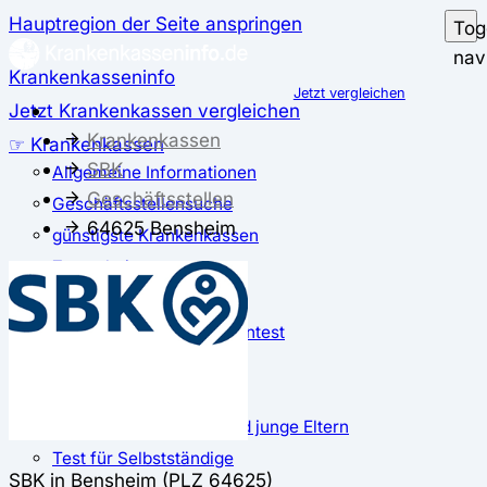
Hauptregion der Seite anspringen
Tog
nav
Krankenkasseninfo
Jetzt vergleichen
Jetzt Krankenkassen vergleichen
Krankenkassen
☞ Krankenkassen
SBK
Allgemeine Informationen
Geschäftsstellen
Geschäftsstellensuche
64625 Bensheim
günstigste Krankenkassen
Zusatzbeitrag
✅ Krankenkassen Test
Der große Krankenkassentest
Test für Studierende
Test für Auszubildende
Test für Schwangere und junge Eltern
Test für Selbstständige
SBK in Bensheim (PLZ 64625)