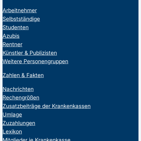
Arbeitnehmer
Selbstständige
Studenten
Azubis
Rentner
Künstler & Publizisten
Weitere Personengruppen
Zahlen & Fakten
Nachrichten
Rechengrößen
Zusatzbeiträge der Krankenkassen
Umlage
Zuzahlungen
Lexikon
Mitglieder je Krankenkasse