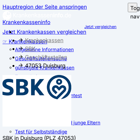
Hauptregion der Seite anspringen
Tog
nav
Krankenkasseninfo
Jetzt vergleichen
Jetzt Krankenkassen vergleichen
Krankenkassen
☞ Krankenkassen
SBK
Allgemeine Informationen
Geschäftsstellen
Geschäftsstellensuche
47053 Duisburg
günstigste Krankenkassen
Zusatzbeitrag
✅ Krankenkassen Test
Der große Krankenkassentest
Test für Studierende
Test für Auszubildende
Test für Schwangere und junge Eltern
Test für Selbstständige
SBK in Duisburg (PLZ 47053)