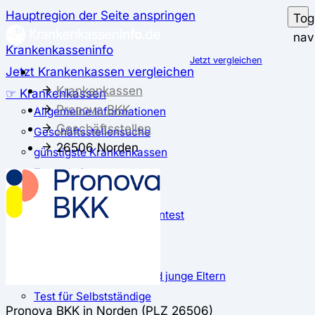
Hauptregion der Seite anspringen
Tog
nav
Krankenkasseninfo
Jetzt vergleichen
Jetzt Krankenkassen vergleichen
Krankenkassen
☞ Krankenkassen
Pronova BKK
Allgemeine Informationen
Geschäftsstellen
Geschäftsstellensuche
26506 Norden
günstigste Krankenkassen
Zusatzbeitrag
✅ Krankenkassen Test
Der große Krankenkassentest
Test für Studierende
Test für Auszubildende
Test für Schwangere und junge Eltern
Test für Selbstständige
Pronova BKK in Norden (PLZ 26506)