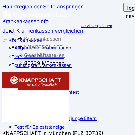
Hauptregion der Seite anspringen
Tog
nav
Krankenkasseninfo
Jetzt vergleichen
Jetzt Krankenkassen vergleichen
Krankenkassen
☞ Krankenkassen
KNAPPSCHAFT
Allgemeine Informationen
Geschäftsstellen
Geschäftsstellensuche
80739 München
günstigste Krankenkassen
Zusatzbeitrag
✅ Krankenkassen Test
Der große Krankenkassentest
Test für Studierende
Test für Auszubildende
Test für Schwangere und junge Eltern
Test für Selbstständige
KNAPPSCHAFT in München (PLZ 80739)