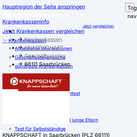
Hauptregion der Seite anspringen
Tog
nav
Krankenkasseninfo
Jetzt vergleichen
Jetzt Krankenkassen vergleichen
Krankenkassen
☞ Krankenkassen
KNAPPSCHAFT
Allgemeine Informationen
Geschäftsstellen
Geschäftsstellensuche
66111 Saarbrücken
günstigste Krankenkassen
Zusatzbeitrag
✅ Krankenkassen Test
Der große Krankenkassentest
Test für Studierende
Test für Auszubildende
Test für Schwangere und junge Eltern
Test für Selbstständige
KNAPPSCHAFT in Saarbrücken (PLZ 66111)