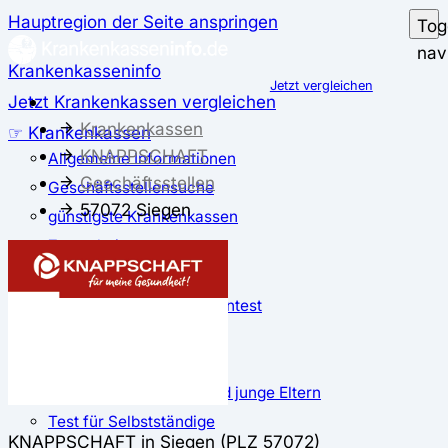
Hauptregion der Seite anspringen
Tog
nav
Krankenkasseninfo
Jetzt vergleichen
Jetzt Krankenkassen vergleichen
Krankenkassen
☞ Krankenkassen
KNAPPSCHAFT
Allgemeine Informationen
Geschäftsstellen
Geschäftsstellensuche
57072 Siegen
günstigste Krankenkassen
Zusatzbeitrag
✅ Krankenkassen Test
Der große Krankenkassentest
Test für Studierende
Test für Auszubildende
Test für Schwangere und junge Eltern
Test für Selbstständige
KNAPPSCHAFT in Siegen (PLZ 57072)