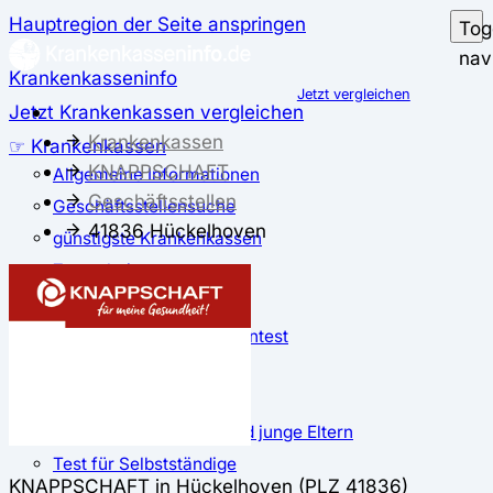
Hauptregion der Seite anspringen
Tog
nav
Krankenkasseninfo
Jetzt vergleichen
Jetzt Krankenkassen vergleichen
Krankenkassen
☞ Krankenkassen
KNAPPSCHAFT
Allgemeine Informationen
Geschäftsstellen
Geschäftsstellensuche
41836 Hückelhoven
günstigste Krankenkassen
Zusatzbeitrag
✅ Krankenkassen Test
Der große Krankenkassentest
Test für Studierende
Test für Auszubildende
Test für Schwangere und junge Eltern
Test für Selbstständige
KNAPPSCHAFT in Hückelhoven (PLZ 41836)