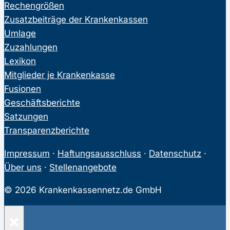
Rechengrößen
Zusatzbeiträge der Krankenkassen
Umlage
Zuzahlungen
Lexikon
Mitglieder je Krankenkasse
Fusionen
Geschäftsberichte
Satzungen
Transparenzberichte
Impressum
·
Haftungsausschluss
·
Datenschutz
·
Über uns
·
Stellenangebote
© 2026 Krankenkassennetz.de GmbH
×