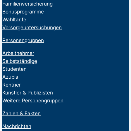
Familienversicherung
Bonusprogramme
Wahltarife
Vorsorgeuntersuchungen
Personengruppen
Arbeitnehmer
Selbstständige
Studenten
Azubis
Rentner
Künstler & Publizisten
Weitere Personengruppen
Zahlen & Fakten
Nachrichten