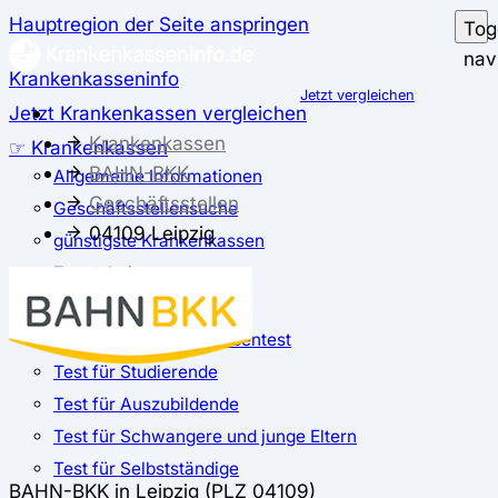
Hauptregion der Seite anspringen
Tog
nav
Krankenkasseninfo
Jetzt vergleichen
Jetzt Krankenkassen vergleichen
Krankenkassen
☞ Krankenkassen
BAHN-BKK
Allgemeine Informationen
Geschäftsstellen
Geschäftsstellensuche
04109 Leipzig
günstigste Krankenkassen
Zusatzbeitrag
✅ Krankenkassen Test
Der große Krankenkassentest
Test für Studierende
Test für Auszubildende
Test für Schwangere und junge Eltern
Test für Selbstständige
BAHN-BKK in Leipzig (PLZ 04109)