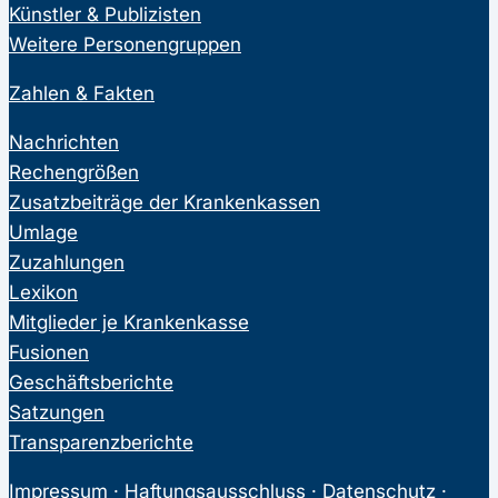
Künstler & Publizisten
Weitere Personengruppen
Zahlen & Fakten
Nachrichten
Rechengrößen
Zusatzbeiträge der Krankenkassen
Umlage
Zuzahlungen
Lexikon
Mitglieder je Krankenkasse
Fusionen
Geschäftsberichte
Satzungen
Transparenzberichte
Impressum
·
Haftungsausschluss
·
Datenschutz
·