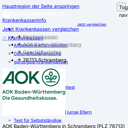
Hauptregion der Seite anspringen
Tog
nav
Krankenkasseninfo
Jetzt vergleichen
Jetzt Krankenkassen vergleichen
Krankenkassen
☞ Krankenkassen
AOK Baden-Württemberg
Allgemeine Informationen
Geschäftsstellen
Geschäftsstellensuche
78713 Schramberg
günstigste Krankenkassen
Zusatzbeitrag
✅ Krankenkassen Test
Der große Krankenkassentest
Test für Studierende
Test für Auszubildende
Test für Schwangere und junge Eltern
Test für Selbstständige
AOK Baden-Württemberg in Schramberg (PLZ 78713)