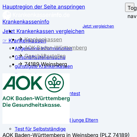
Hauptregion der Seite anspringen
Tog
nav
Krankenkasseninfo
Jetzt vergleichen
Jetzt Krankenkassen vergleichen
Krankenkassen
☞ Krankenkassen
AOK Baden-Württemberg
Allgemeine Informationen
Geschäftsstellen
Geschäftsstellensuche
74189 Weinsberg
günstigste Krankenkassen
Zusatzbeitrag
✅ Krankenkassen Test
Der große Krankenkassentest
Test für Studierende
Test für Auszubildende
Test für Schwangere und junge Eltern
Test für Selbstständige
AOK Baden-Württemberg in Weinsberg (PLZ 74189)