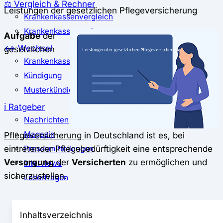
⚖️ Vergleich & Rechner
Leistungen der gesetzlichen Pflegeversicherung
Krankenkassenvergleich
Krankenkassenrechner
Aufgabe
der
↔ Wechsel
gesetzlichen
Krankenkassenwechsel
Kündigung
Musterkündigung
ℹ Ratgeber
Nachrichten
Magazin
Pflegeversicherung
in Deutschland ist es, bei
eintretender Pflegebedürftigkeit eine entsprechende
Pressemitteilungen
Versorgung
der
Versicherten
zu ermöglichen und
Interviews
sicherzustellen.
Leserfragen
Inhaltsverzeichnis