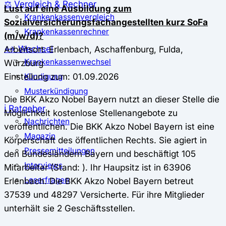
⚖️ Vergleich & Rechner
Lust auf eine Ausbildung zum
Krankenkassenvergleich
Sozialversicherungsfachangestellten kurz SoFa
Krankenkassenrechner
(m/w/d)?
↔ Wechsel
Arbeitsort: Erlenbach, Aschaffenburg, Fulda,
Krankenkassenwechsel
Würzburg
Einstellung zum: 01.09.2026
Kündigung
Musterkündigung
Die BKK Akzo Nobel Bayern nutzt an dieser Stelle die
ℹ Ratgeber
Möglichkeit kostenlose Stellenangebote zu
Nachrichten
veröffentlichen. Die BKK Akzo Nobel Bayern ist eine
Magazin
Körperschaft des öffentlichen Rechts. Sie agiert in
Pressemitteilungen
den Bundesländern Bayern und beschäftigt 105
Interviews
Mitarbeiter (Stand: ). Ihr Haupsitz ist in 63906
Leserfragen
Erlenbach. Die BKK Akzo Nobel Bayern betreut
37539 und 48297 Versicherte. Für ihre Mitglieder
unterhält sie 2 Geschäftsstellen.