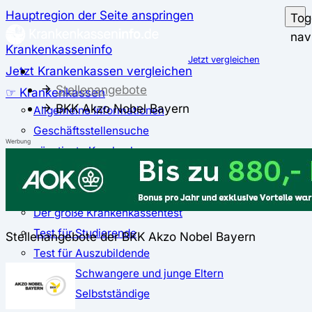
Hauptregion der Seite anspringen
Tog
nav
Krankenkasseninfo
Jetzt vergleichen
Jetzt Krankenkassen vergleichen
Stellenangebote
☞ Krankenkassen
BKK Akzo Nobel Bayern
Allgemeine Informationen
Geschäftsstellensuche
Werbung
günstigste Krankenkassen
Zusatzbeitrag
✅ Krankenkassen Test
Der große Krankenkassentest
Test für Studierende
Stellenangebote der BKK Akzo Nobel Bayern
Test für Auszubildende
Test für Schwangere und junge Eltern
Test für Selbstständige