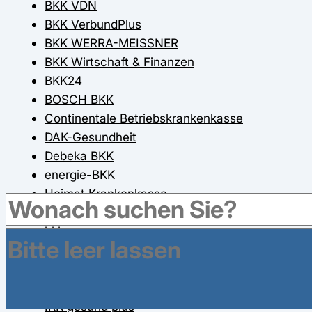
BKK VDN
BKK VerbundPlus
BKK WERRA-MEISSNER
BKK Wirtschaft & Finanzen
BKK24
BOSCH BKK
Continentale Betriebskrankenkasse
DAK-Gesundheit
Debeka BKK
energie-BKK
Heimat Krankenkasse
HEK-Hanseatische Krankenkasse
hkk
IKK - Die Innovationskasse
IKK Brandenburg und Berlin
IKK classic
IKK gesund plus