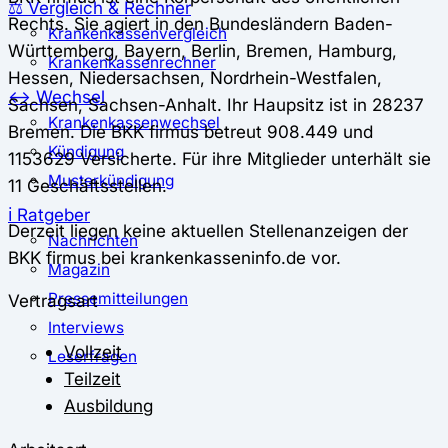
⚖️ Vergleich & Rechner
Rechts. Sie agiert in den Bundesländern Baden-
Krankenkassenvergleich
Württemberg, Bayern, Berlin, Bremen, Hamburg,
Krankenkassenrechner
Hessen, Niedersachsen, Nordrhein-Westfalen,
↔ Wechsel
Sachsen, Sachsen-Anhalt. Ihr Haupsitz ist in 28237
Krankenkassenwechsel
Bremen. Die BKK firmus betreut 908.449 und
Kündigung
1153629 Versicherte. Für ihre Mitglieder unterhält sie
Musterkündigung
11 Geschäftsstellen.
ℹ Ratgeber
Derzeit liegen keine aktuellen Stellenanzeigen der
Nachrichten
BKK firmus bei krankenkasseninfo.de vor.
Magazin
Pressemitteilungen
Vertragsart
Interviews
Vollzeit
Leserfragen
Teilzeit
Ausbildung