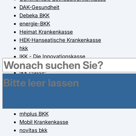
DAK-Gesundheit
Debeka BKK
energie-BKK
Heimat Krankenkasse
HEK-Hanseatische Krankenkasse
hkk
IKK - Die Innovationskasse
IKK Brandenburg und Berlin
IKK classic
IKK gesund plus
IKK Südwest
KKH Kaufmännische Krankenkasse
KNAPPSCHAFT
mhplus BKK
Mobil Krankenkasse
novitas bkk