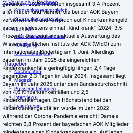
⚖️ Vergleich & Rechner
gesunken. 2025 meldeten insgesamt 3,4 Prozent
Krankenkassenvergleich
aller Frauen und Männer, die bei der AOK Bayern
Krankenkassenrechner
versichert sind und Anspruch auf Kinderkrankengeld
haben, mindestens einmal „Kind krank“ (2024: 3,5
↔ Wechsel
Prozent). Das zeigt eine aktuelle Auswertung des
Krankenkassenwechsel
Wissenschaftlichen Instituts der AOK (WIdO) zum
Kündigung
Internationalen Kindertag am 1. Juni. Allerdings
Musterkündigung
dauerten im Jahr 2025 die eingereichten
ℹ Ratgeber
Kinderkrankenfälle geringfügig länger: 2,4 Tage
Nachrichten
gegenüber 2.3 Tagen im Jahr 2024. Insgesamt liegt
Magazin
Bayern im Jahr 2025 unter dem Bundesdurchschnitt
Pressemitteilungen
von 4,6 Kinderkrankenfällen und 2,5
Interviews
Kinderkrankentagen. Ein Höchststand bei den
Leserfragen
Kinderkrankengeldfällen wurde im Jahr 2022
während der Corona-Pandemie erreicht: Damals
reichten 3,8 Prozent der bayerischen AOK-Mitglieder
mindestens einen Kinderkrankentag ein. Auf jeden