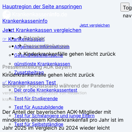
Hauptregion der Seite anspringen
Tog
nav
Krankenkasseninfo
Jetzt vergleichen
Jetzt Krankenkassen vergleichen
Ratgeber
☞ Krankenkassen
Pressemitteilungen
Allgemeine Informationen
Kinderkrankenfälle gehen leicht zurück
Geschäftsstellensuche
günstigste Krankenkassen
Pressemitteilung AOK Bayern
Zusatzbeitrag
Kinderkrankenfälle gehen leicht zurück
✅ Krankenkassen Test
Bisheriger Höchststand während der Pandemie
Der große Krankenkassentest
veröffentlicht am 01.06.2026 von Redaktion
Test für Studierende
krankenkasseninfo.de
Test für Auszubildende
Der Anteil der bayerischen AOK-Mitglieder mit
Test für Schwangere und junge Eltern
mindestens einem Kinderkrankenfall pro Jahr ist im
Test für Selbstständige
Jahr 2025 im Vergleich zu 2024 wieder leicht