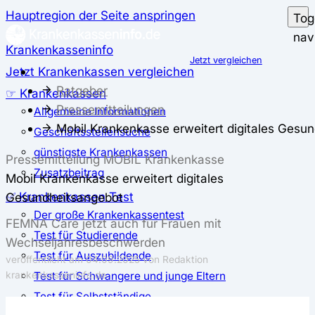
Hauptregion der Seite anspringen
Tog
nav
Krankenkasseninfo
Jetzt vergleichen
Jetzt Krankenkassen vergleichen
Ratgeber
☞ Krankenkassen
Pressemitteilungen
Allgemeine Informationen
Mobil Krankenkasse erweitert digitales Gesu
Geschäftsstellensuche
günstigste Krankenkassen
Pressemitteilung MOBIL Krankenkasse
Zusatzbeitrag
Mobil Krankenkasse erweitert digitales
✅ Krankenkassen Test
Gesundheitsangebot
Der große Krankenkassentest
FEMNA Care jetzt auch für Frauen mit
Test für Studierende
Wechseljahresbeschwerden
Test für Auszubildende
veröffentlicht am
04.09.2025
von Redaktion
Test für Schwangere und junge Eltern
krankenkasseninfo.de
Test für Selbstständige