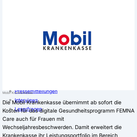
⚖️ Vergleich & Rechner
Krankenkassenvergleich
Krankenkassenrechner
↔ Wechsel
Krankenkassenwechsel
Kündigung
Musterkündigung
ℹ Ratgeber
Nachrichten
Magazin
Pressemitteilungen
Mobil Krankenkasse
Interviews
Die Mobil Krankenkasse übernimmt ab sofort die
Leserfragen
Kosten für das digitale Gesundheitsprogramm FEMNA
Care auch für Frauen mit
Wechseljahresbeschwerden. Damit erweitert die
Krankenkasse ihr Leistungsportfolio im Bereich