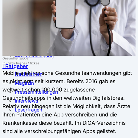
⚖️ Vergleich & Rechner
Krankenkassenvergleich
Krankenkassenrechner
↔ Wechsel
Krankenkassenwechsel
Kündigung
Musterkündigung
Gesundheitsapps
(c) getty Images / fizkes
ℹ Ratgeber
Mobile elektronische Gesundheitsanwendungen gibt
Nachrichten
es nicht erst seit kurzem. Bereits 2016 gab es
Magazin
weltweit schon 100.000 zugelassene
Pressemitteilungen
Gesundheitsapps in den weltweiten Digitalstores.
Interviews
Relativ neu hingegen ist die Möglichkeit, dass Ärzte
Leserfragen
ihren Patienten eine App verschreiben und die
Krankenkasse diese bezahlt. Im DiGA-Verzeichnis
sind alle verschreibungsfähigen Apps gelistet.