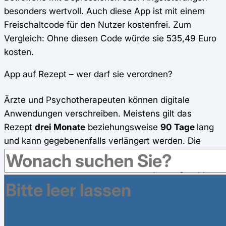
besonders wertvoll. Auch diese App ist mit einem
Freischaltcode für den Nutzer kostenfrei. Zum
Vergleich: Ohne diesen Code würde sie 535,49 Euro
kosten.
App auf Rezept – wer darf sie verordnen?
Ärzte und Psychotherapeuten können digitale
Anwendungen verschreiben. Meistens gilt das
Rezept
drei Monate
beziehungsweise
90 Tage
lang
und kann gegebenenfalls verlängert werden. Die
Krankenkasse vergibt dann in der Regel einen
kostenfreien Freischaltcod
e für die jeweilige App,
die man nur noch aktivieren muss. In manchen Fällen
wird sie aber auch direkt freigeschaltet. Jegliche
Kosten werden von den gesetzlichen, aber auch von
vielen privaten Krankenkassen übernommen.