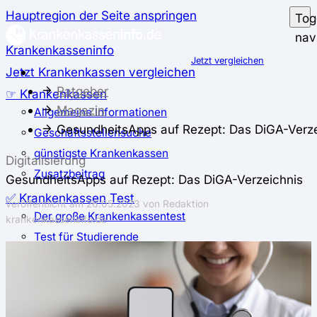
Hauptregion der Seite anspringen
Tog
nav
Krankenkasseninfo
Jetzt vergleichen
Jetzt Krankenkassen vergleichen
Ratgeber
☞ Krankenkassen
Magazin
Allgemeine Informationen
GesundheitsApps auf Rezept: Das DiGA-Verze
Geschäftsstellensuche
günstigste Krankenkassen
Digitalisierung
Zusatzbeitrag
GesundheitsApps auf Rezept: Das DiGA-Verzeichnis
✅ Krankenkassen Test
veröffentlicht am
26.05.2023
von Redaktion
Der große Krankenkassentest
krankenkasseninfo.de
Test für Studierende
Test für Auszubildende
Test für Schwangere und junge Eltern
Test für Selbstständige