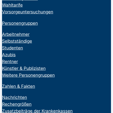
Wahltarife
Vorsorgeuntersuchungen
Personengruppen
Arbeitnehmer
Selbstständige
Studenten
Azubis
Rentner
Künstler & Publizisten
Weitere Personengruppen
Zahlen & Fakten
Nachrichten
Rechengrößen
Zusatzbeiträge der Krankenkassen