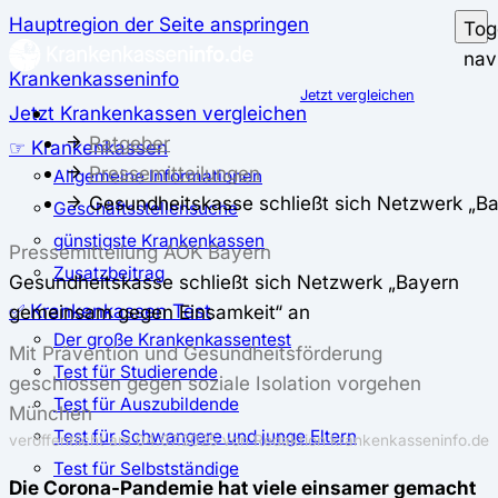
Hauptregion der Seite anspringen
Tog
nav
Krankenkasseninfo
Jetzt vergleichen
Jetzt Krankenkassen vergleichen
Ratgeber
☞ Krankenkassen
Pressemitteilungen
Allgemeine Informationen
Gesundheitskasse schließt sich Netzwerk „B
Geschäftsstellensuche
günstigste Krankenkassen
Pressemitteilung AOK Bayern
Zusatzbeitrag
Gesundheitskasse schließt sich Netzwerk „Bayern
✅ Krankenkassen Test
gemeinsam gegen Einsamkeit“ an
Der große Krankenkassentest
Mit Prävention und Gesundheitsförderung
Test für Studierende
geschlossen gegen soziale Isolation vorgehen
Test für Auszubildende
München
Test für Schwangere und junge Eltern
veröffentlicht am 04.07.2025 von Redaktion krankenkasseninfo.de
Test für Selbstständige
Die Corona-Pandemie hat viele einsamer gemacht