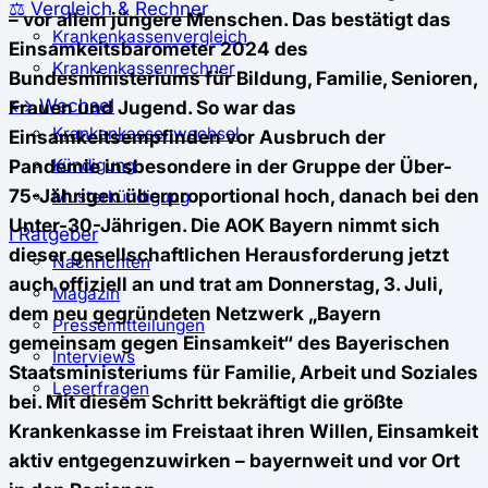
⚖️ Vergleich & Rechner
– vor allem jüngere Menschen. Das bestätigt das
Krankenkassenvergleich
Einsamkeitsbarometer 2024 des
Krankenkassenrechner
Bundesministeriums für Bildung, Familie, Senioren,
↔ Wechsel
Frauen und Jugend. So war das
Krankenkassenwechsel
Einsamkeitsempfinden vor Ausbruch der
Pandemie insbesondere in der Gruppe der Über-
Kündigung
75-Jährigen überproportional hoch, danach bei den
Musterkündigung
Unter-30-Jährigen. Die AOK Bayern nimmt sich
ℹ Ratgeber
dieser gesellschaftlichen Herausforderung jetzt
Nachrichten
auch offiziell an und trat am Donnerstag, 3. Juli,
Magazin
dem neu gegründeten Netzwerk „Bayern
Pressemitteilungen
gemeinsam gegen Einsamkeit“ des Bayerischen
Interviews
Staatsministeriums für Familie, Arbeit und Soziales
Leserfragen
bei. Mit diesem Schritt bekräftigt die größte
Krankenkasse im Freistaat ihren Willen, Einsamkeit
aktiv entgegenzuwirken – bayernweit und vor Ort