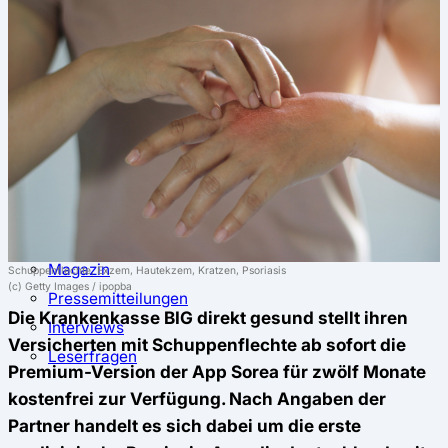
⚖️ Vergleich & Rechner
Krankenkassenvergleich
Krankenkassenrechner
↔ Wechsel
Krankenkassenwechsel
Kündigung
Musterkündigung
ℹ Ratgeber
Nachrichten
Magazin
Schuppenflechte, Exzem, Hautekzem, Kratzen, Psoriasis
(c) Getty Images / ipopba
Pressemitteilungen
Die Krankenkasse BIG direkt gesund stellt ihren
Interviews
Versicherten mit Schuppenflechte ab sofort die
Leserfragen
Premium-Version der App Sorea für zwölf Monate
kostenfrei zur Verfügung. Nach Angaben der
Partner handelt es sich dabei um die erste