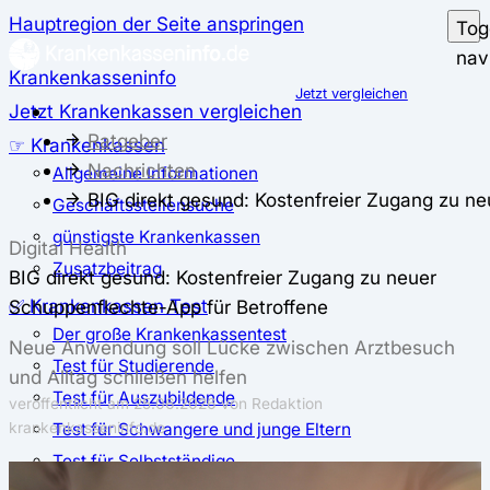
Hauptregion der Seite anspringen
Tog
nav
Krankenkasseninfo
Jetzt vergleichen
Jetzt Krankenkassen vergleichen
Ratgeber
☞ Krankenkassen
Nachrichten
Allgemeine Informationen
BIG direkt gesund: Kostenfreier Zugang zu n
Geschäftsstellensuche
günstigste Krankenkassen
Digital Health
Zusatzbeitrag
BIG direkt gesund: Kostenfreier Zugang zu neuer
✅ Krankenkassen Test
Schuppenflechte-App für Betroffene
Der große Krankenkassentest
Neue Anwendung soll Lücke zwischen Arztbesuch
Test für Studierende
und Alltag schließen helfen
Test für Auszubildende
veröffentlicht am
25.06.2026
von Redaktion
Test für Schwangere und junge Eltern
krankenkasseninfo.de
Test für Selbstständige