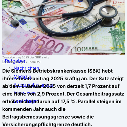
⚖️ Vergleich & Rechner
Krankenkassenvergleich
Krankenkassenrechner
↔ Wechsel
Krankenkassenwechsel
Kündigung
Musterkündigung
Zusatzbeitrag 2025 der SBK steigt
ℹ Ratgeber
(c) Getty Images / TeamDAF
Nachrichten
Die Siemens Betriebskrankenkasse (SBK) hebt
Magazin
ihren Zusatzbeitrag 2025 kräftig an. Der Satz steigt
Pressemitteilungen
ab dem 1. Januar 2025 von derzeit 1,7 Prozent auf
Interviews
eine Höhe von 2,9 Prozent. Der Gesamtbeitragssatz
erhöht sich dadurch auf 17,5 %. Parallel steigen im
Leserfragen
kommenden Jahr auch die
Beitragsbemessungsgrenze sowie die
Versicherungspflichtgrenze deutlich.