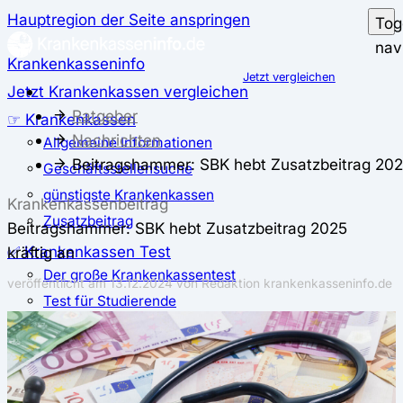
Hauptregion der Seite anspringen
Tog
nav
Krankenkasseninfo
Jetzt vergleichen
Jetzt Krankenkassen vergleichen
Ratgeber
☞ Krankenkassen
Nachrichten
Allgemeine Informationen
Beitragshammer: SBK hebt Zusatzbeitrag 2025
Geschäftsstellensuche
günstigste Krankenkassen
Krankenkassenbeitrag
Zusatzbeitrag
Beitragshammer: SBK hebt Zusatzbeitrag 2025
✅ Krankenkassen Test
kräftig an
Der große Krankenkassentest
veröffentlicht am
13.12.2024
von Redaktion krankenkasseninfo.de
Test für Studierende
Test für Auszubildende
Test für Schwangere und junge Eltern
Test für Selbstständige