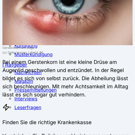
⚖️ Vergleich & Rechner
Krankenkassenvergleich
Krankenkassenrechner
↔ Wechsel
Krankenkassenwechsel
Kündigung
Gerstenkorn am Auge
(c) Getty Images / dimid_86
Musterkündigung
Bei einem Gerstenkorn ist eine kleine Drüse am
ℹ Ratgeber
Augenlid geschwollen und entzündet. In der Regel
Nachrichten
bildet es sich von selbst zurück. Die Abheilung lässt
Magazin
sich beschleunigen. Mit mehr Achtsamkeit im Alltag
Pressemitteilungen
lässt es sich sogar gut verhindern.
Interviews
Leserfragen
Finden Sie die richtige Krankenkasse