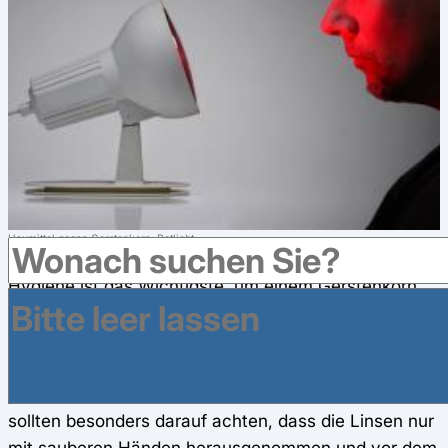
Haumittel gegen Gerstenkorn: Rotlicht
(c) Getty Images / Bernd Stuhlmann
Hygiene ist das Wichtigste, um einem Gerstenkorn
vorzubeugen. Die Bakterien gelangen meist über die
Hände in die Augen, daher sollten diese
regelmäßig
gewaschen
werden. Auch das Reiben der Augen
sollte vermieden werden.
Kontaktlinsenträger
sollten besonders darauf achten, dass die Linsen nur
mit sauberen Händen herausgenommen und vor dem