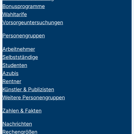
Bonusprogramme
Wahltarife
Vorsorgeuntersuchungen
Personengruppen
Arbeitnehmer
Selbstständige
Studenten
Azubis
Rentner
Künstler & Publizisten
Weitere Personengruppen
Zahlen & Fakten
Nachrichten
Rechengrößen