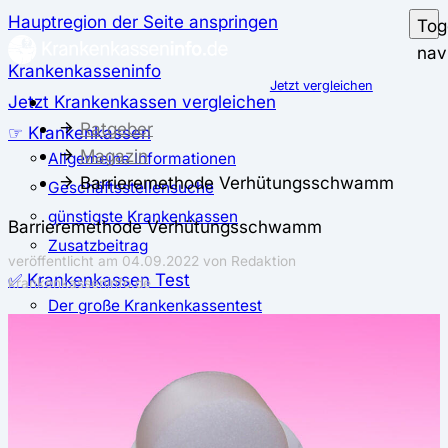
Hauptregion der Seite anspringen
Tog
nav
Krankenkasseninfo
Jetzt vergleichen
Jetzt Krankenkassen vergleichen
Ratgeber
☞ Krankenkassen
Magazin
Allgemeine Informationen
Barrieremethode Verhütungsschwamm
Geschäftsstellensuche
günstigste Krankenkassen
Barrieremethode Verhütungsschwamm
Zusatzbeitrag
veröffentlicht am
04.09.2022
von Redaktion
✅ Krankenkassen Test
krankenkasseninfo.de
Der große Krankenkassentest
Test für Studierende
Test für Auszubildende
Test für Schwangere und junge Eltern
Test für Selbstständige