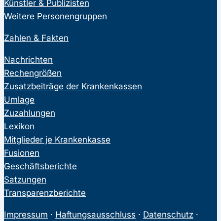
Künstler & Publizisten
Weitere Personengruppen
Zahlen & Fakten
Nachrichten
Rechengrößen
Zusatzbeiträge der Krankenkassen
Umlage
Zuzahlungen
Lexikon
Mitglieder je Krankenkasse
Fusionen
Geschäftsberichte
Satzungen
Transparenzberichte
Impressum
·
Haftungsausschluss
·
Datenschutz
·