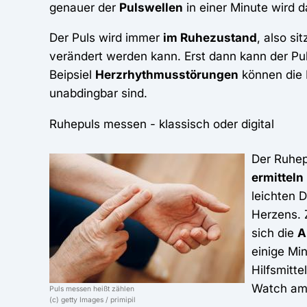
genauer der
Pulswellen
in einer Minute wird d
Der Puls wird immer
im Ruhezustand
, also si
verändert werden kann. Erst dann kann der Pu
Beipsiel
Herzrhythmusstörungen
können die 
unabdingbar sind.
Ruhepuls messen - klassisch oder digital
Der Ruhep
ermitteln
leichten 
Herzens. 
sich die
A
einige Mi
Hilfsmitt
Watch a
Puls messen heißt zählen
(c) getty Images / primipil