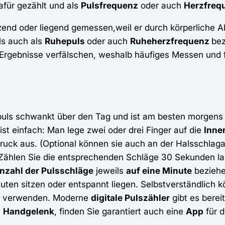
afür gezählt und als
Pulsfrequenz
oder auch
Herzfreq
tzend oder liegend gemessen,weil er durch körperliche A
ls auch als
Ruhepuls
oder auch
Ruheherzfrequenz
bez
Ergebnisse verfälschen, weshalb häufiges Messen und fa
uls schwankt über den Tag und ist am besten morgen
ist einfach: Man lege zwei oder drei Finger auf die
Inne
Druck aus. (Optional können sie auch an der Halsschlag
Zählen Sie die entsprechenden Schläge 30 Sekunden la
nzahl der Pulsschläge
jeweils
auf eine Minute
beziehe
nuten sitzen oder entspannt liegen. Selbstverständlich
el verwenden. Moderne
digitale Pulszähler
gibt es berei
m
Handgelenk
, finden Sie garantiert auch eine
App
für 