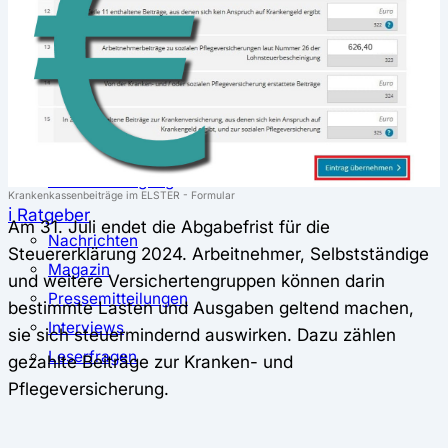
⚖️ Vergleich & Rechner
Krankenkassenvergleich
Krankenkassenrechner
↔ Wechsel
Krankenkassenwechsel
Kündigung
Musterkündigung
Krankenkassenbeiträge im ELSTER - Formular
ℹ Ratgeber
Am 31. Juli endet die Abgabefrist für die
Nachrichten
Steuererklärung 2024. Arbeitnehmer, Selbstständige
Magazin
und weitere Versichertengruppen können darin
Pressemitteilungen
bestimmte Lasten und Ausgaben geltend machen,
Interviews
sie sich steuermindernd auswirken. Dazu zählen
Leserfragen
gezahlte Beiträge zur Kranken- und
Pflegeversicherung.