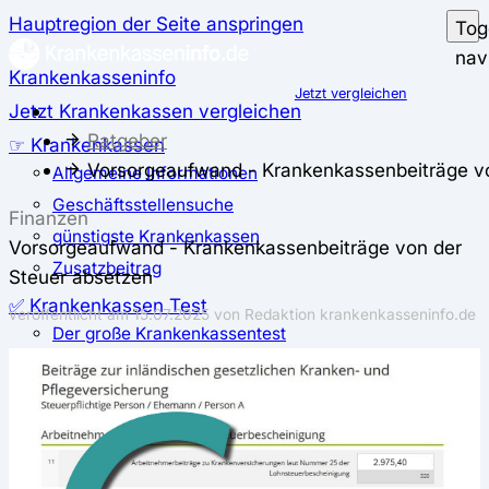
Hauptregion der Seite anspringen
Tog
nav
Krankenkasseninfo
Jetzt vergleichen
Jetzt Krankenkassen vergleichen
Ratgeber
☞ Krankenkassen
Vorsorgeaufwand - Krankenkassenbeiträge vo
Allgemeine Informationen
Geschäftsstellensuche
Finanzen
günstigste Krankenkassen
Vorsorgeaufwand - Krankenkassenbeiträge von der
Zusatzbeitrag
Steuer absetzen
✅ Krankenkassen Test
veröffentlicht am
15.07.2025
von Redaktion krankenkasseninfo.de
Der große Krankenkassentest
Test für Studierende
Test für Auszubildende
Test für Schwangere und junge Eltern
Test für Selbstständige