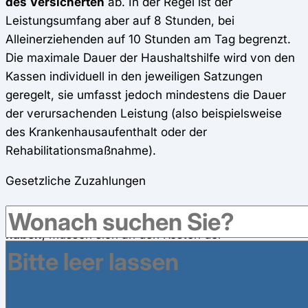
des Versicherten
ab. In der Regel ist der
Leistungsumfang aber auf 8 Stunden, bei
Alleinerziehenden auf 10 Stunden am Tag begrenzt.
Die maximale Dauer der Haushaltshilfe wird von den
Kassen individuell in den jeweiligen Satzungen
geregelt, sie umfasst jedoch mindestens die Dauer
der verursachenden Leistung (also beispielsweise
des Krankenhausaufenthalt oder der
Rehabilitationsmaßnahme).
Gesetzliche Zuzahlungen
Versicherte, die das 18. Lebensjahr vollendet
haben
, müssen sich an den Kosten der
Haushaltshilfe mit einer
Zuzahlung
beteiligen. Diese
entspricht
10 Prozent des anfallenden Betrages
,
jedoch mindestens 5 Euro und höchstens 10 Euro pro