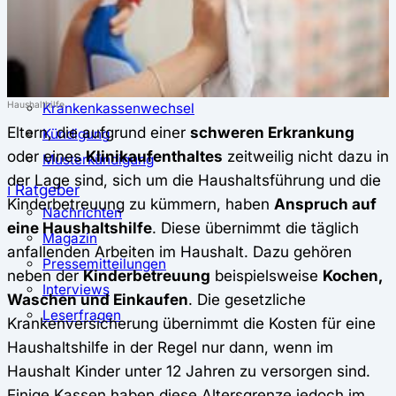
⚖️ Vergleich & Rechner
Krankenkassenvergleich
Krankenkassenrechner
↔ Wechsel
Haushalthilfe
Krankenkassenwechsel
Eltern, die aufgrund einer
schweren Erkrankung
Kündigung
oder eines
Klinikaufenthaltes
zeitweilig nicht dazu in
Musterkündigung
der Lage sind, sich um die Haushaltsführung und die
ℹ Ratgeber
Kinderbetreuung zu kümmern, haben
Anspruch auf
Nachrichten
eine Haushaltshilfe
. Diese übernimmt die täglich
Magazin
anfallenden Arbeiten im Haushalt. Dazu gehören
Pressemitteilungen
neben der
Kinderbetreuung
beispielsweise
Kochen,
Interviews
Waschen und Einkaufen
. Die gesetzliche
Leserfragen
Krankenversicherung übernimmt die Kosten für eine
Haushaltshilfe in der Regel nur dann, wenn im
Haushalt Kinder unter 12 Jahren zu versorgen sind.
Einige Kassen haben diese Altersgrenze jedoch im