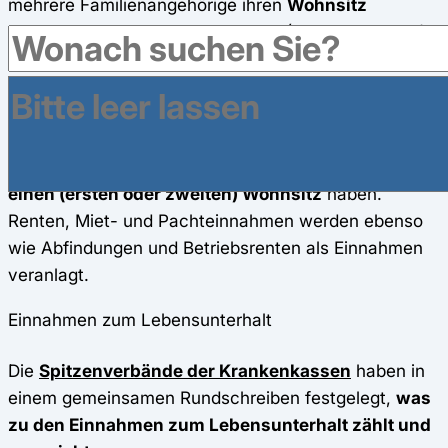
mehrere Familienangehörige ihren
Wohnsitz
zusammen
an der gleichen Stelle (Haus, Wohnung)
begründet haben und in einer
Wirtschaftsgemeinschaft leben. Ein gemeinsamer
Haushalt liegt auch dann vor, wenn sich Ehegatten
oder Kinder zwar vorübergehend nicht in dem
gemeinsamen Haushalt aufhalten, dort jedoch noch
einen (ersten oder zweiten) Wohnsitz
haben.
Renten, Miet- und Pachteinnahmen werden ebenso
wie Abfindungen und Betriebsrenten als Einnahmen
veranlagt.
Einnahmen zum Lebensunterhalt
Die
Spitzenverbände der Krankenkassen
haben in
einem gemeinsamen Rundschreiben festgelegt,
was
zu den Einnahmen zum Lebensunterhalt zählt und