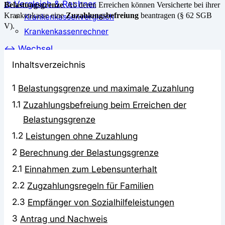
⚖️ Vergleich & Rechner
Belastungsgrenze
. Ab deren Erreichen können Versicherte bei ihrer
Krankenkasse eine
Zuzahlungsbefreiung
beantragen (§ 62 SGB
Krankenkassenvergleich
V).
Krankenkassenrechner
↔ Wechsel
Krankenkassenwechsel
Inhaltsverzeichnis
Kündigung
1
Belastungsgrenze und maximale Zuzahlung
Musterkündigung
1.1
Zuzahlungsbefreiung beim Erreichen der
ℹ Ratgeber
Belastungsgrenze
Nachrichten
1.2
Leistungen ohne Zuzahlung
Magazin
Pressemitteilungen
2
Berechnung der Belastungsgrenze
Interviews
2.1
Einnahmen zum Lebensunterhalt
Leserfragen
2.2
Zugzahlungsregeln für Familien
2.3
Empfänger von Sozialhilfeleistungen
3
Antrag und Nachweis