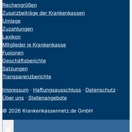
Rechengrößen
Zusatzbeiträge der Krankenkassen
Umlage
Zuzahlungen
Lexikon
Mitglieder je Krankenkasse
Fusionen
Geschäftsberichte
Satzungen
Transparenzberichte
Impressum
·
Haftungsausschluss
·
Datenschutz
·
Über uns
·
Stellenangebote
© 2026 Krankenkassennetz.de GmbH
×