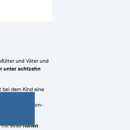
 Mütter und Väter und
r unter achtzehn
gt bei dem Kind eine
des Kindes in
 für diese Eltern-
 mit einer
hohen