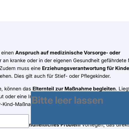
r einen
Anspruch auf medizinische Vorsorge- oder
her an kranke oder in der eigenen Gesundheit gefährdete
 Zudem muss eine
Erziehungsverantwortung für Kinde
hen. Dies gilt auch für Stief- oder Pflegekinder.
re, können das
Elternteil zur Maßnahme begleiten
. Lie
ut oder eine Infektanfälligkeit vor, kann die Behandlung 
-Kind-Maßnahme mit beantragt werden. Als Kostenträger
uss ein
gesundheitliches Problem
vorliegen, das direkt