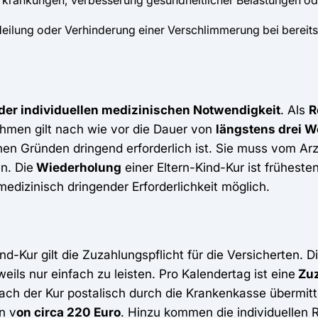
n Erkrankungen, Verbesserung gesundheitlicher Belastungen 
, Heilung oder Verhinderung einer Verschlimmerung bei berei
der individuellen medizinischen Notwendigkeit
. Als
R
ahmen gilt nach wie vor die Dauer von
längstens drei 
en Gründen dringend erforderlich ist. Sie muss vom Arzt
n. Die
Wiederholung
einer Eltern-Kind-Kur ist frühest
medizinisch dringender Erforderlichkeit möglich.
d-Kur gilt die Zuzahlungspflicht für die Versicherten. D
ils nur einfach zu leisten. Pro Kalendertag ist eine
Zuz
ch der Kur postalisch durch die Krankenkasse übermitte
n v
on circa 220 Euro
. Hinzu kommen die individuellen R