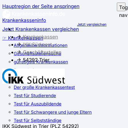
Hauptregion der Seite anspringen
Tog
nav
Krankenkasseninfo
Jetzt vergleichen
Jetzt Krankenkassen vergleichen
Krankenkassen
☞ Krankenkassen
IKK Südwest
Allgemeine Informationen
Geschäftsstellen
Geschäftsstellensuche
54292 Trier
günstigste Krankenkassen
Zusatzbeitrag
✅ Krankenkassen Test
Der große Krankenkassentest
Test für Studierende
Test für Auszubildende
Test für Schwangere und junge Eltern
Test für Selbstständige
IKK Südwest in Trier (PLZ 54292)