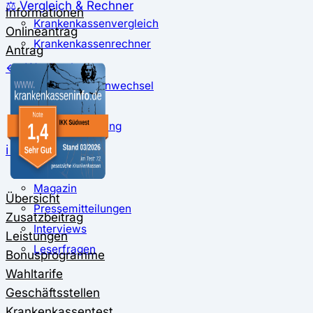
⚖️ Vergleich & Rechner
Informationen
Krankenkassenvergleich
Onlineantrag
Krankenkassenrechner
Antrag
↔ Wechsel
Krankenkassenwechsel
Kündigung
Musterkündigung
ℹ Ratgeber
Nachrichten
Magazin
Übersicht
Pressemitteilungen
Zusatzbeitrag
Interviews
Leistungen
Leserfragen
Bonusprogramme
Wahltarife
Geschäftsstellen
Krankenkassentest