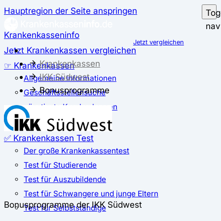
Hauptregion der Seite anspringen
Tog
nav
Krankenkasseninfo
Jetzt vergleichen
Jetzt Krankenkassen vergleichen
Krankenkassen
☞ Krankenkassen
IKK Südwest
Allgemeine Informationen
Bonusprogramme
Geschäftsstellensuche
günstigste Krankenkassen
Zusatzbeitrag
✅ Krankenkassen Test
Der große Krankenkassentest
Test für Studierende
Test für Auszubildende
Test für Schwangere und junge Eltern
Bonusprogramme der IKK Südwest
Test für Selbstständige