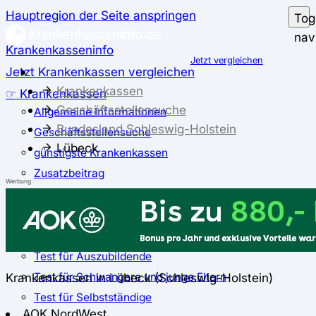
Hauptregion der Seite anspringen
Tog
nav
Krankenkasseninfo
Jetzt vergleichen
Jetzt Krankenkassen vergleichen
Krankenkassen
☞ Krankenkassen
Geschäftsstellensuche
Allgemeine Informationen
Bundesland Schleswig-Holstein
Geschäftsstellensuche
Lübeck
günstigste Krankenkassen
Zusatzbeitrag
Werbung
✅ Krankenkassen Test
Der große Krankenkassentest
Test für Studierende
Test für Auszubildende
Test für Schwangere und junge Eltern
Krankenkassen in Lübeck (Schleswig-Holstein)
Test für Selbstständige
AOK NordWest