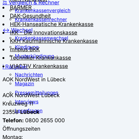
⚖️ Vergleich & Rechner
BARMER
Krankenkassenvergleich
DAK-Gesundheit
Krankenkassenrechner
HEK-Hanseatische Krankenkasse
↔ Wechsel
IKK - Die Innovationskasse
Krankenkassenwechsel
KKH Kaufmännische Krankenkasse
Kündigung
mhplus BKK
Musterkündigung
Techniker Krankenkasse
VIACTIV Krankenkasse
ℹ Ratgeber
Nachrichten
AOK NordWest in Lübeck
Magazin
Pressemitteilungen
AOK NordWest
Lübeck
Interviews
Kreuzweg 11
Leserfragen
23558
Lübeck
Telefon:
0800 2655 000
Öffnungszeiten
Montag: