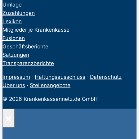
Umlage
Zuzahlungen
Lexikon
Mitglieder je Krankenkasse
Fusionen
Geschäftsberichte
Satzungen
Transparenzberichte
Impressum
·
Haftungsausschluss
·
Datenschutz
·
Über uns
·
Stellenangebote
© 2026 Krankenkassennetz.de GmbH
×