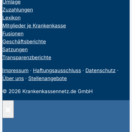
Umlage
Zuzahlungen
Lexikon
Mitglieder je Krankenkasse
Fusionen
Geschäftsberichte
Satzungen
Transparenzberichte
Impressum
·
Haftungsausschluss
·
Datenschutz
·
Über uns
·
Stellenangebote
© 2026 Krankenkassennetz.de GmbH
×