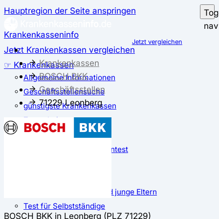
Hauptregion der Seite anspringen
Tog
nav
Krankenkasseninfo
Jetzt vergleichen
Jetzt Krankenkassen vergleichen
Krankenkassen
☞ Krankenkassen
BOSCH BKK
Allgemeine Informationen
Geschäftsstellen
Geschäftsstellensuche
71229 Leonberg
günstigste Krankenkassen
Zusatzbeitrag
✅ Krankenkassen Test
Der große Krankenkassentest
Test für Studierende
Test für Auszubildende
Test für Schwangere und junge Eltern
Test für Selbstständige
BOSCH BKK in Leonberg (PLZ 71229)