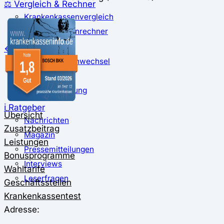
⚖️ Vergleich & Rechner
Krankenkassenvergleich
Krankenkassenrechner
↔ Wechsel
Krankenkassenwechsel
Kündigung
Musterkündigung
ℹ Ratgeber
Übersicht
Nachrichten
Zusatzbeitrag
Magazin
Leistungen
Pressemitteilungen
Bonusprogramme
Interviews
Wahltarife
Leserfragen
Geschäftsstellen
Krankenkassentest
Adresse: