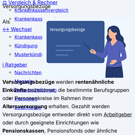
⚖️ Vergleich & Rechner
Versorgungsbezüge
Krankenkassenvergleich
Krankenkassenrechner
Als
↔ Wechsel
Krankenkassenwechsel
Kündigung
Musterkündigung
ℹ Ratgeber
Nachrichten
Magazin
Versorgungsbezüge
werden
rentenähnliche
Einkünfte
bezeichnet, die bestimmte Berufsgruppen
Pressemitteilungen
oder Personenkreise im Rahmen ihrer
Interviews
Altersversorgung
erhalten. Gezahlt werden
Leserfragen
Versorgungsbezüge entweder direkt vom
Arbeitgeber
oder durch geeignete Einrichtungen wie
Pensionskassen
, Pensionsfonds oder ähnliche