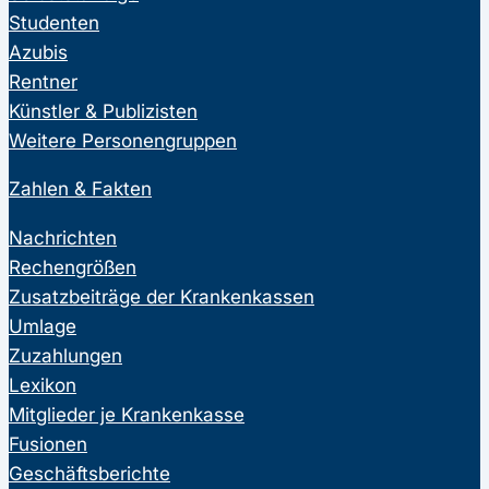
Studenten
Azubis
Rentner
Künstler & Publizisten
Weitere Personengruppen
Zahlen & Fakten
Nachrichten
Rechengrößen
Zusatzbeiträge der Krankenkassen
Umlage
Zuzahlungen
Lexikon
Mitglieder je Krankenkasse
Fusionen
Geschäftsberichte