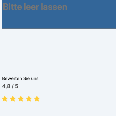
die
Beitragssätze
und
Leistungsansprüche
der
Mitglieder niedergelegt sind.
Bewerten Sie uns
4,8
/
5