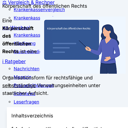
⚖️ Vergleich & Rechner
Körperschaft des öffentlichen Rechts
Krankenkassenvergleich
Krankenkassenrechner
Eine
↔ Wechsel
Körperschaft
Krankenkassenwechsel
des
öffentlichen
Kündigung
Rechts
ist eine
Musterkündigung
ℹ Ratgeber
Nachrichten
Magazin
Organisationsform für rechtsfähige und
selbstständige
Verwaltungseinheiten unter
Pressemitteilungen
staatlicher Aufsicht.
Interviews
Leserfragen
Inhaltsverzeichnis