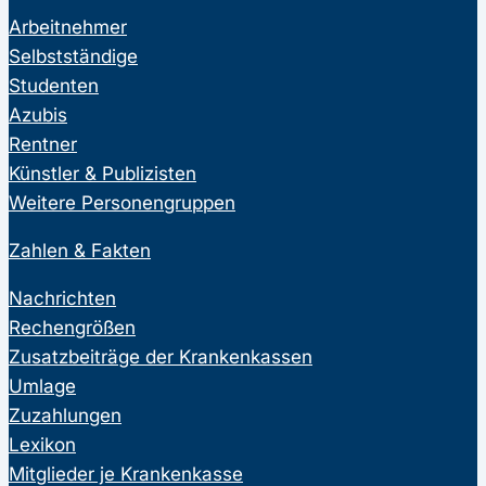
Arbeitnehmer
Selbstständige
Studenten
Azubis
Rentner
Künstler & Publizisten
Weitere Personengruppen
Zahlen & Fakten
Nachrichten
Rechengrößen
Zusatzbeiträge der Krankenkassen
Umlage
Zuzahlungen
Lexikon
Mitglieder je Krankenkasse