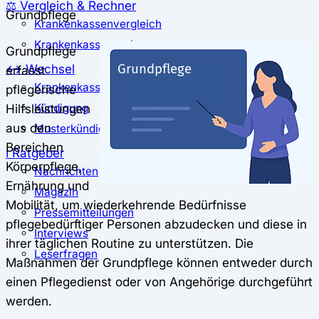
⚖️ Vergleich & Rechner
Grundpflege
Krankenkassenvergleich
Krankenkassenrechner
Grundpflege
↔ Wechsel
erfasst
Krankenkassenwechsel
pflegerische
Hilfsleistungen
Kündigung
aus den
Musterkündigung
Bereichen
ℹ Ratgeber
Körperpflege,
Nachrichten
Ernährung und
Magazin
Mobilität, um wiederkehrende Bedürfnisse
Pressemitteilungen
pflegebedürftiger Personen abzudecken und diese in
Interviews
ihrer täglichen Routine zu unterstützen. Die
Leserfragen
Maßnahmen der Grundpflege können entweder durch
einen Pflegedienst oder von Angehörige durchgeführt
werden.