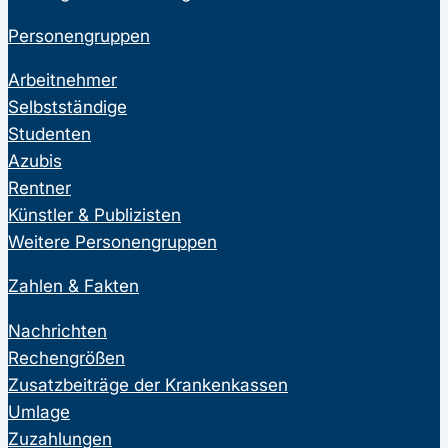
Personengruppen
Arbeitnehmer
Selbstständige
Studenten
Azubis
Rentner
Künstler & Publizisten
Weitere Personengruppen
Zahlen & Fakten
Nachrichten
Rechengrößen
Zusatzbeiträge der Krankenkassen
Umlage
Zuzahlungen