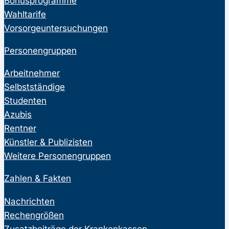
Bonusprogramme
Wahltarife
Vorsorgeuntersuchungen
Personengruppen
Arbeitnehmer
Selbstständige
Studenten
Azubis
Rentner
Künstler & Publizisten
Weitere Personengruppen
Zahlen & Fakten
Nachrichten
Rechengrößen
Zusatzbeiträge der Krankenkassen