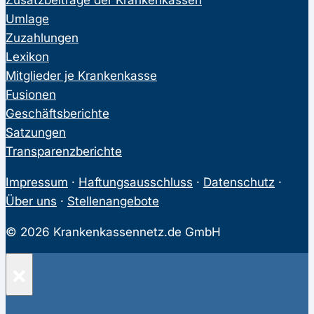
Umlage
Zuzahlungen
Lexikon
Mitglieder je Krankenkasse
Fusionen
Geschäftsberichte
Satzungen
Transparenzberichte
Impressum
·
Haftungsausschluss
·
Datenschutz
·
Über uns
·
Stellenangebote
© 2026 Krankenkassennetz.de GmbH
×