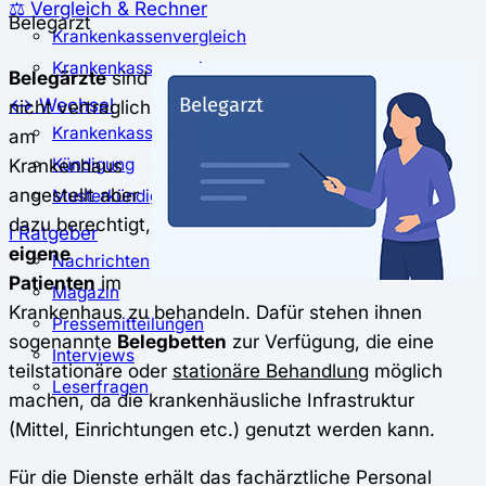
⚖️ Vergleich & Rechner
Belegarzt
Krankenkassenvergleich
Krankenkassenrechner
Belegärzte
sind
↔ Wechsel
nicht vertraglich
Krankenkassenwechsel
am
Krankenhaus
Kündigung
angestellt aber
Musterkündigung
dazu berechtigt,
ℹ Ratgeber
eigene
Nachrichten
Patienten
im
Magazin
Krankenhaus zu behandeln. Dafür stehen ihnen
Pressemitteilungen
sogenannte
Belegbetten
zur Verfügung, die eine
Interviews
teilstationäre oder
stationäre Behandlung
möglich
Leserfragen
machen, da die krankenhäusliche Infrastruktur
(Mittel, Einrichtungen etc.) genutzt werden kann.
Für die Dienste erhält das fachärztliche Personal