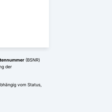
ättennummer
(BSNR)
ng der
nabhängig vom Status,