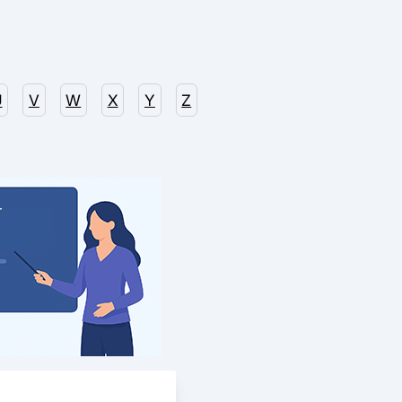
U
V
W
X
Y
Z