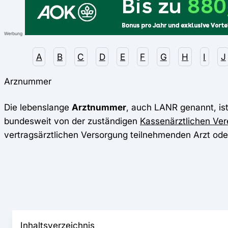
Werbung
A
B
C
D
E
F
G
H
I
J
Arznummer
Die lebenslange
Arztnummer
, auch LANR genannt, ist
bundesweit von der zuständigen
Kassenärztlichen Ver
vertragsärztlichen Versorgung teilnehmenden Arzt od
Inhaltsverzeichnis