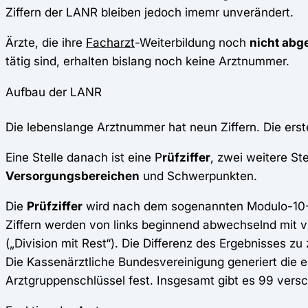
Ziffern der LANR bleiben jedoch imemr unverändert.
Ärzte, die ihre
Facharzt
-Weiterbildung noch
nicht abg
tätig sind, erhalten bislang noch keine Arztnummer.
Aufbau der LANR
Die lebenslange Arztnummer hat neun Ziffern. Die erste
Eine Stelle danach ist eine P
rüfziffer
, zwei weitere St
Versorgungsbereichen
und Schwerpunkten.
Die
Prüfziffer
wird nach dem sogenannten Modulo-10-Ve
Ziffern werden von links beginnend abwechselnd mit vi
(„Division mit Rest“). Die Differenz des Ergebnisses zu z
Die Kassenärztliche Bundesvereinigung generiert die e
Arztgruppenschlüssel fest. Insgesamt gibt es 99 ver