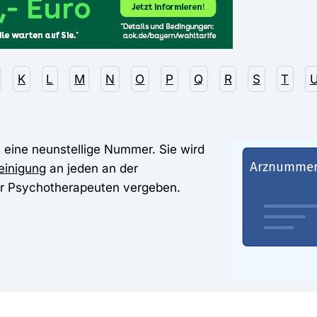
K
L
M
N
O
P
Q
R
S
T
 eine neunstellige Nummer. Sie wird
einigung
an jeden an der
er Psychotherapeuten vergeben.