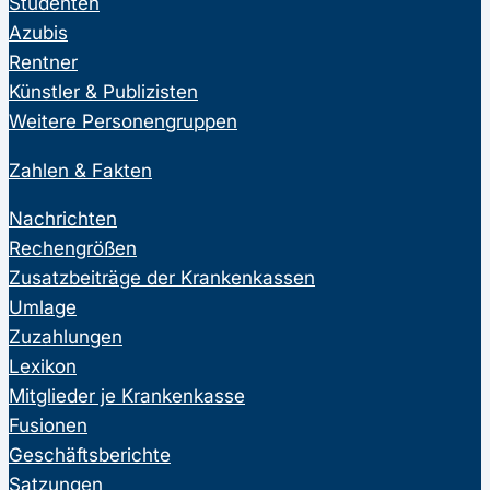
Studenten
Azubis
Rentner
Künstler & Publizisten
Weitere Personengruppen
Zahlen & Fakten
Nachrichten
Rechengrößen
Zusatzbeiträge der Krankenkassen
Umlage
Zuzahlungen
Lexikon
Mitglieder je Krankenkasse
Fusionen
Geschäftsberichte
Satzungen