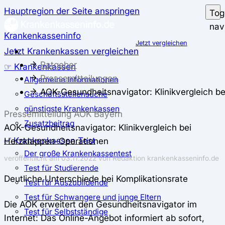
Hauptregion der Seite anspringen
Tog
nav
Krankenkasseninfo
Jetzt vergleichen
Jetzt Krankenkassen vergleichen
Ratgeber
☞ Krankenkassen
Pressemitteilungen
Allgemeine Informationen
AOK-Gesundheitsnavigator: Klinikvergleich b
Geschäftsstellensuche
günstigste Krankenkassen
Pressemitteilung AOK Bayern
Zusatzbeitrag
AOK-Gesundheitsnavigator: Klinikvergleich bei
✅ Krankenkassen Test
Herzklappen-Operationen
Der große Krankenkassentest
veröffentlicht am 03.11.2022 von Redaktion krankenkasseninfo.de
Test für Studierende
Deutliche Unterschiede bei Komplikationsrate
Test für Auszubildende
Test für Schwangere und junge Eltern
Die AOK erweitert den Gesundheitsnavigator im
Test für Selbstständige
Internet: Das Online-Angebot informiert ab sofort,