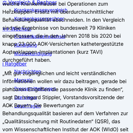
⚖️ Vergleich & Rechner
welche Krankenhäuser bei Operationen zum
Krankenkassenvergleich
Herzklappen-Ersatz mit überdurchschnittlicher
Krankenkassenrechner
Behandlungsqualität abschneiden. In den Vergleich
sind die Ergebnisse von bundesweit 79 Kliniken
↔ Wechsel
eingeflossen, die in den Jahren 2018 bis 2020 bei
Krankenkassenwechsel
knapp 23.000 AOK-Versicherten kathetergestützte
Kündigung
Aortenklappen-Implantationen (kurz TAVI)
Musterkündigung
durchgeführt haben.
ℹ Ratgeber
Nachrichten
„Mit gut zugänglichen und leicht verständlichen
Magazin
Informationen wollen wir dazu beitragen, gerade bei
Pressemitteilungen
planbaren Eingriffen die passende Klinik zu finden“,
sagt Dr. Irmgard Stippler, Vorstandsvorsitzende der
Interviews
AOK Bayern. Die Bewertungen zur
Leserfragen
Behandlungsqualität basieren auf dem Verfahren zur
„Qualitätssicherung mit Routinedaten“ (QSR), das
vom Wissenschaftlichen Institut der AOK (WIdO) seit